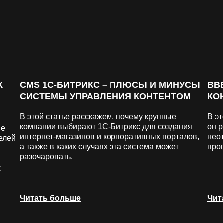
К
CMS 1C-БИТРИКС – ПЛЮСЫ И МИНУСЫ
ВВ
СИСТЕМЫ УПРАВЛЕНИЯ КОНТЕНТОМ
КО
В этой статье расскажем, почему крупные
В эт
компании выбирают 1С-Битрикс для создания
он 
ие
интернет-магазинов и корпоративных порталов,
нео
елей
а также в каких случаях эта система может
про
разочаровать.
с
Читать больше
Чит