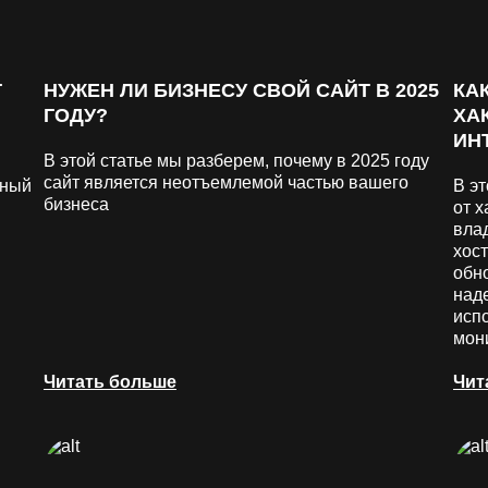
Г
НУЖЕН ЛИ БИЗНЕСУ СВОЙ САЙТ В 2025
КА
ГОДУ?
ХА
ИН
В этой статье мы разберем, почему в 2025 году
сайт является неотъемлемой частью вашего
жный
В эт
бизнеса
от х
вла
хос
обн
над
исп
мон
Читать больше
Чит